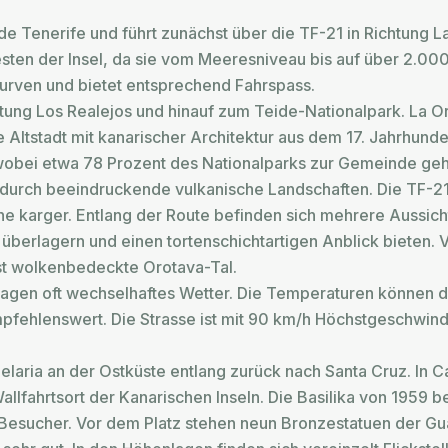
de Tenerife und führt zunächst über die TF-21 in Richtung La
esten der Insel, da sie vom Meeresniveau bis auf über 2.000
Kurven und bietet entsprechend Fahrspass.
htung Los Realejos und hinauf zum Teide-Nationalpark. La O
Altstadt mit kanarischer Architektur aus dem 17. Jahrhunder
 wobei etwa 78 Prozent des Nationalparks zur Gemeinde ge
 durch beeindruckende vulkanische Landschaften. Die TF-21 
e karger. Entlang der Route befinden sich mehrere Aussich
berlagern und einen tortenschichtartigen Anblick bieten. Vo
ist wolkenbedeckte Orotava-Tal.
gen oft wechselhaftes Wetter. Die Temperaturen können deut
pfehlenswert. Die Strasse ist mit 90 km/h Höchstgeschwindi
laria an der Ostküste entlang zurück nach Santa Cruz. In Ca
allfahrtsort der Kanarischen Inseln. Die Basilika von 1959 
n Besucher. Vor dem Platz stehen neun Bronzestatuen der G