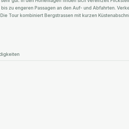
 sehr gut. In den Höhenlagen finden sich vereinzelt Flickste
is zu engeren Passagen an den Auf- und Abfahrten. Verkeh
n. Die Tour kombiniert Bergstrassen mit kurzen Küstenabschn
igkeiten