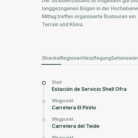
Der Strassenzustand ist insgesamt gut bis
langgezogenen Bögen in der Hochebene b
Mittag treffen organisierte Bustouren ei
Terrain und Klima.
Strecke
Regionen
Verpflegung
Sehenswürd
Start
Estación de Servicio Shell Ofra
Wegpunkt
Carretera El Pinito
Wegpunkt
Carretera del Teide
Wegpunkt