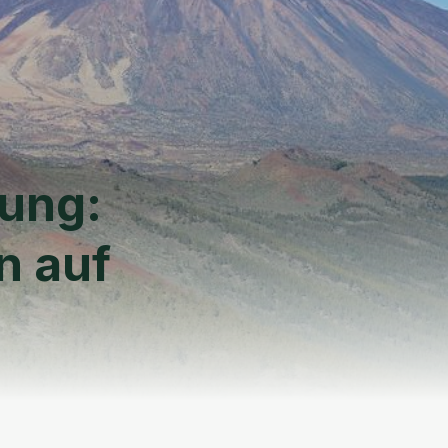
ung:
n auf