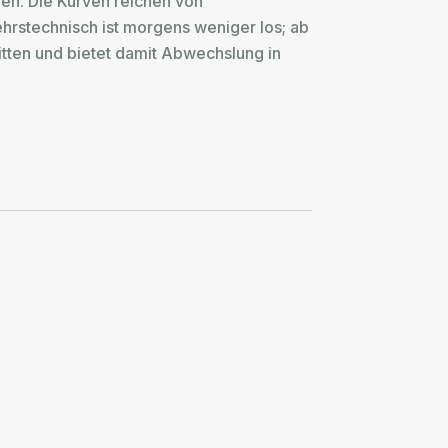
llen. Die Kurven reichen von
rstechnisch ist morgens weniger los; ab
itten und bietet damit Abwechslung in